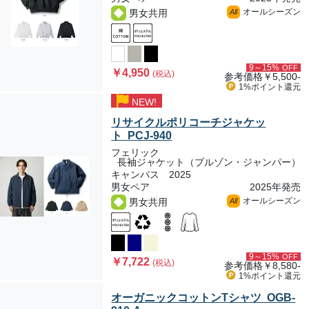
オールシーズン
男女共用
All
9～15%
OFF
￥4,950
(税込)
参考価格
￥5,500-
1%ポイント
還元
NEW!
リサイクルポリコーチジャケッ
ト PCJ-940
フェリック
長袖ジャケット（ブルゾン・ジャンパー）
キャンバス 2025
男女ペア
2025年発売
オールシーズン
男女共用
All
9～15%
OFF
￥7,722
(税込)
参考価格
￥8,580-
1%ポイント
還元
オーガニックコットンTシャツ OGB-