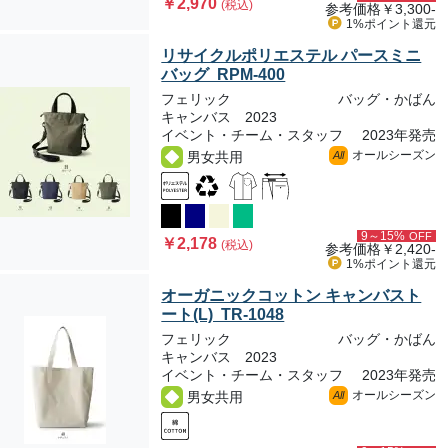
￥2,970
(税込)
参考価格
￥3,300-
1%ポイント
還元
リサイクルポリエステル パースミニ
バッグ RPM-400
フェリック
バッグ・かばん
キャンバス 2023
イベント・チーム・スタッフ
2023年発売
オールシーズン
男女共用
All
9～15%
OFF
￥2,178
(税込)
参考価格
￥2,420-
1%ポイント
還元
オーガニックコットン キャンバスト
ート(L) TR-1048
フェリック
バッグ・かばん
キャンバス 2023
イベント・チーム・スタッフ
2023年発売
オールシーズン
男女共用
All