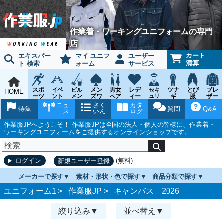
作業着・ワーキングユニフォームの専門
店
カート
エキスパー
マイ ユニフ
ユーザー
清算
ト 検索
ォーム
サービス
スポ
イベ
メン
男女
レデ
ツナ
とび
ブレ
ビル
セキ
HOME
ーツ
ント
メン
ズワ
ペア
ィー
ュリ
ギ
服
ザー
テナ
ティ
ウェ
チー
ーキ
ス
鳶作
スー
ニュ
さく
カタ
ンス
ウェ
特集
質問
Q&A
ア
ム
ング
ワー
業用
ツ
ース
いん
ログ
ア
キン
品
グ
作業服JPへようこそ！ 作業服JPは全国の法人・個人の皆様に、作業着・
ワーキングユニフォームをご提供するオンラインショップです。
(無料)
ログイン
新規ユーザー登録
メーカーで探す
素材・形状・色で探す
商品分類で探す
ユニフォーム1 >
作業服JP
>
キャンバス 2026
絞り込み
並べ替え