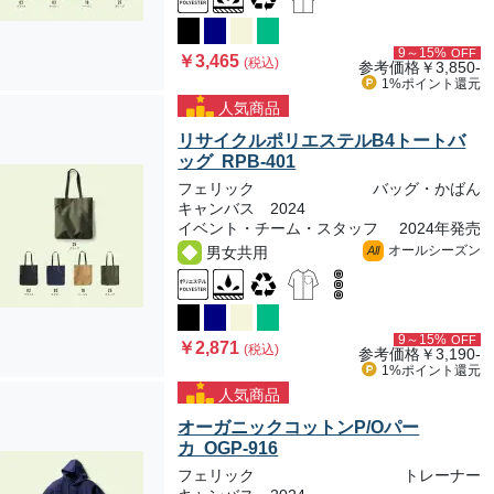
9～15%
OFF
￥3,465
(税込)
参考価格
￥3,850-
1%ポイント
還元
人気商品
リサイクルポリエステルB4トートバ
ッグ RPB-401
フェリック
バッグ・かばん
キャンバス 2024
イベント・チーム・スタッフ
2024年発売
オールシーズン
男女共用
All
9～15%
OFF
￥2,871
(税込)
参考価格
￥3,190-
1%ポイント
還元
人気商品
オーガニックコットンP/Oパー
カ OGP-916
フェリック
トレーナー