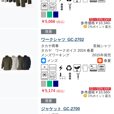
51～53%
OFF
￥5,066
(税込)
参考価格
￥10,340-
1%ポイント
還元
廃番
ワークシャツ GC-2702
タカヤ商事
長袖シャツ
タカヤ ワークボイス 2024 春夏
メンズワーキング
2015年発売
メンズ
春夏
51～53%
OFF
￥5,174
(税込)
参考価格
￥10,560-
1%ポイント
還元
廃番
ジャケット GC-2700