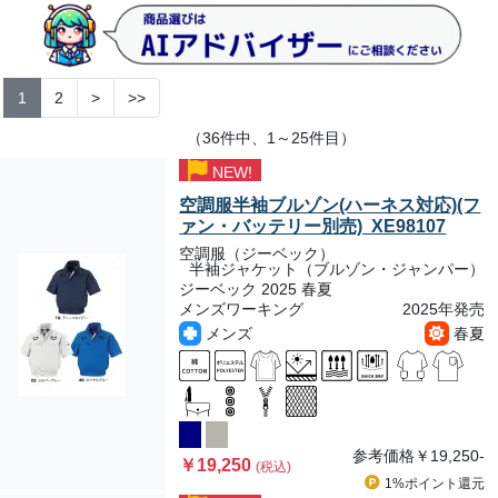
1
2
>
>>
（36件中、1～25件目）
NEW!
空調服半袖ブルゾン(ハーネス対応)(フ
ァン・バッテリー別売) XE98107
空調服（ジーベック）
半袖ジャケット（ブルゾン・ジャンパー）
ジーベック 2025 春夏
メンズワーキング
2025年発売
メンズ
春夏
参考価格
￥19,250-
￥19,250
(税込)
1%ポイント
還元