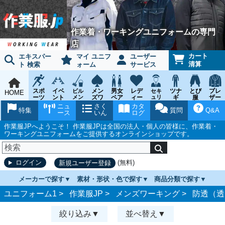
作業着・ワーキングユニフォームの専門
店
カート
エキスパー
マイ ユニフ
ユーザー
清算
ト 検索
ォーム
サービス
スポ
イベ
メン
男女
レデ
ツナ
とび
ブレ
ビル
セキ
HOME
ーツ
ント
メン
ズワ
ペア
ィー
ュリ
ギ
服
ザー
テナ
ティ
ウェ
チー
ーキ
ス
鳶作
スー
ニュ
さく
カタ
ンス
ウェ
特集
質問
Q&A
ア
ム
ング
ワー
業用
ツ
ース
いん
ログ
ア
キン
品
グ
作業服JPへようこそ！ 作業服JPは全国の法人・個人の皆様に、作業着・
ワーキングユニフォームをご提供するオンラインショップです。
(無料)
ログイン
新規ユーザー登録
メーカーで探す
素材・形状・色で探す
商品分類で探す
ユニフォーム1 >
作業服JP
>
メンズワーキング
>
防透（透
絞り込み
並べ替え