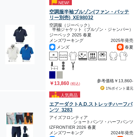
NEW!
空調服半袖ブルゾン(ファン・バッテ
リー別売) XE98032
空調服（ジーベック）
半袖ジャケット（ブルゾン・ジャンパー）
ジーベック 2025 春夏
メンズワーキング
2025年発売
メンズ
春夏
参考価格
￥13,860-
￥13,860
(税込)
1%ポイント
還元
人気商品
エアーダクトA.D.ストレッチハーフパ
ンツ 3283
アイズフロンティア
ショートパンツ・ハーフパンツ
IZFRONTIER 2026 春夏
メンズワーキング
2024年発売