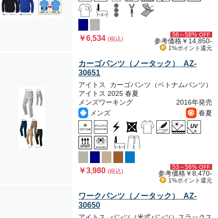
56～58%
OFF
￥6,534
(税込)
参考価格
￥14,850-
1%ポイント
還元
カーゴパンツ（ノータック） AZ-
30651
アイトス
カーゴパンツ（ベトナムパンツ）
アイトス 2025 春夏
メンズワーキング
2016年発売
メンズ
春夏
53～56%
OFF
￥3,980
(税込)
参考価格
￥8,470-
1%ポイント
還元
ワークパンツ（ノータック） AZ-
30650
アイトス
パンツ（米式パンツ）スラックス