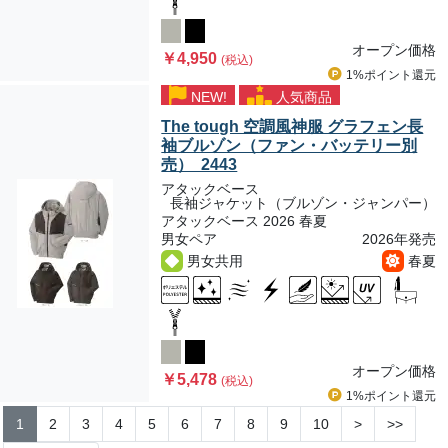
オープン価格
￥4,950
(税込)
1%ポイント
還元
NEW!
人気商品
The tough 空調風神服 グラフェン長
袖ブルゾン（ファン・バッテリー別
売） 2443
アタックベース
長袖ジャケット（ブルゾン・ジャンパー）
アタックベース 2026 春夏
男女ペア
2026年発売
男女共用
春夏
オープン価格
￥5,478
(税込)
1%ポイント
還元
1
2
3
4
5
6
7
8
9
10
>
>>