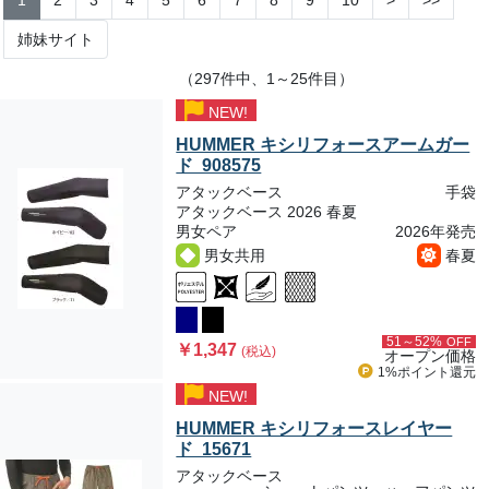
1
2
3
4
5
6
7
8
9
10
>
>>
姉妹サイト
（297件中、1～25件目）
NEW!
HUMMER キシリフォースアームガー
ド 908575
アタックベース
手袋
アタックベース 2026 春夏
男女ペア
2026年発売
男女共用
春夏
51～52%
OFF
￥1,347
(税込)
オープン価格
1%ポイント
還元
NEW!
HUMMER キシリフォースレイヤー
ド 15671
アタックベース