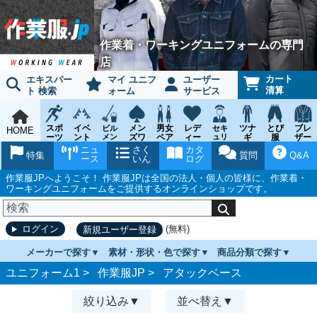
作業着・ワーキングユニフォームの専門
店
カート
エキスパー
マイ ユニフ
ユーザー
清算
ト 検索
ォーム
サービス
スポ
イベ
メン
男女
レデ
ツナ
とび
ブレ
ビル
セキ
HOME
ーツ
ント
メン
ズワ
ペア
ィー
ュリ
ギ
服
ザー
テナ
ティ
ウェ
チー
ーキ
ス
鳶作
スー
ニュ
さく
カタ
ンス
ウェ
特集
質問
Q&A
ア
ム
ング
ワー
業用
ツ
ース
いん
ログ
ア
キン
品
グ
作業服JPへようこそ！ 作業服JPは全国の法人・個人の皆様に、作業着・
ワーキングユニフォームをご提供するオンラインショップです。
(無料)
ログイン
新規ユーザー登録
メーカーで探す
素材・形状・色で探す
商品分類で探す
ユニフォーム1 >
作業服JP
>
アタックベース
絞り込み
並べ替え