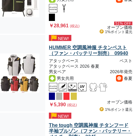
51%
OFF
￥28,961
(税込)
オープン価格
1%ポイント
還元
NEW!
HUMMER 空調風神服 チタンベスト
（ファン・バッテリー別売） 09940
アタックベース
ベスト
アタックベース 2026 春夏
男女ペア
2026年発売
男女共用
春夏
オープン価格
￥5,390
(税込)
1%ポイント
還元
NEW!
The tough 空調風神服 チタンフード
半袖ブルゾン（ファン・バッテリー・