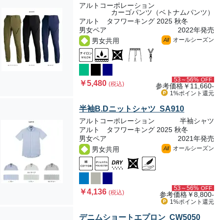
アルトコーポレーション
カーゴパンツ（ベトナムパンツ）
アルト タフワーキング 2025 秋冬
男女ペア
2022年発売
オールシーズン
男女共用
All
53～56%
OFF
￥5,480
(税込)
参考価格
￥11,660-
1%ポイント
還元
半袖B.Dニットシャツ SA910
アルトコーポレーション
半袖シャツ
アルト タフワーキング 2025 秋冬
男女ペア
2021年発売
オールシーズン
男女共用
All
53～56%
OFF
￥4,136
(税込)
参考価格
￥8,800-
1%ポイント
還元
デニムショートエプロン CW5050