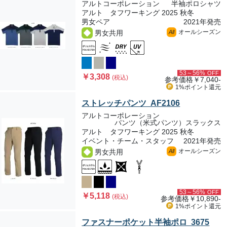
アルトコーポレーション
半袖ポロシャツ
アルト タフワーキング 2025 秋冬
男女ペア
2021年発売
オールシーズン
男女共用
All
53～56%
OFF
￥3,308
(税込)
参考価格
￥7,040-
1%ポイント
還元
ストレッチパンツ AF2106
アルトコーポレーション
パンツ（米式パンツ）スラックス
アルト タフワーキング 2025 秋冬
イベント・チーム・スタッフ
2021年発売
オールシーズン
男女共用
All
53～56%
OFF
￥5,118
(税込)
参考価格
￥10,890-
1%ポイント
還元
ファスナーポケット半袖ポロ 3675