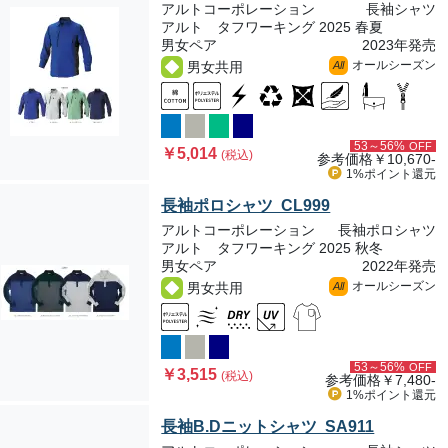
アルトコーポレーション
長袖シャツ
アルト タフワーキング 2025 春夏
男女ペア
2023年発売
オールシーズン
男女共用
All
53～56%
OFF
￥5,014
(税込)
参考価格
￥10,670-
1%ポイント
還元
長袖ポロシャツ CL999
アルトコーポレーション
長袖ポロシャツ
アルト タフワーキング 2025 秋冬
男女ペア
2022年発売
オールシーズン
男女共用
All
53～56%
OFF
￥3,515
(税込)
参考価格
￥7,480-
1%ポイント
還元
長袖B.Dニットシャツ SA911