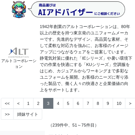
1942年創業のアルトコーポレーションは、80年
以上の歴史を持つ東京発のユニフォームメーカ
ーです。先進的なデザイン、高品質な素材、そ
して柔軟な対応力を強みに、お客様のイメージ
アップにつながるウェアをご提案しています。
静電気対策に優れた「IEシリーズ」や暑い環境下
アルトコーポレーシ
での作業を快適にする「KUシリーズ」空調服を
ョン
はじめ、カジュアルからワーキングまで多彩な
ユニフォームを展開。お客様のニーズに寄り添
った製品で、働く人々の快適さと企業価値の向
上をサポートします。
<<
<
1
2
3
4
5
6
7
8
9
10
>
>>
姉妹サイト
（239件中、51～75件目）