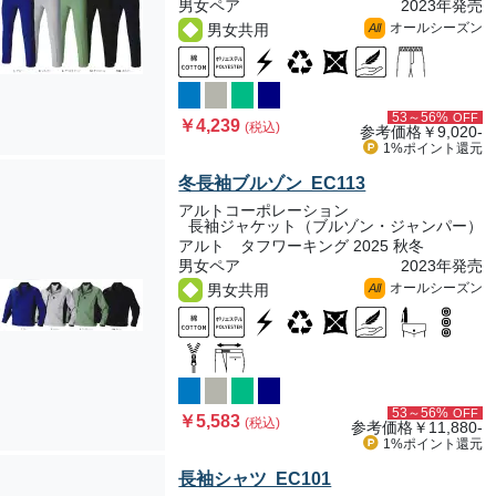
男女ペア
2023年発売
オールシーズン
男女共用
All
53～56%
OFF
￥4,239
(税込)
参考価格
￥9,020-
1%ポイント
還元
冬長袖ブルゾン EC113
アルトコーポレーション
長袖ジャケット（ブルゾン・ジャンパー）
アルト タフワーキング 2025 秋冬
男女ペア
2023年発売
オールシーズン
男女共用
All
53～56%
OFF
￥5,583
(税込)
参考価格
￥11,880-
1%ポイント
還元
長袖シャツ EC101