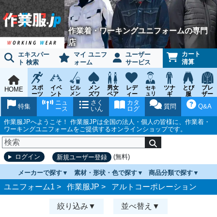
作業着・ワーキングユニフォームの専門
店
カート
エキスパー
マイ ユニフ
ユーザー
清算
ト 検索
ォーム
サービス
スポ
イベ
メン
男女
レデ
ツナ
とび
ブレ
ビル
セキ
HOME
ーツ
ント
メン
ズワ
ペア
ィー
ュリ
ギ
服
ザー
テナ
ティ
ウェ
チー
ーキ
ス
鳶作
スー
ニュ
さく
カタ
ンス
ウェ
特集
質問
Q&A
ア
ム
ング
ワー
業用
ツ
ース
いん
ログ
ア
キン
品
グ
作業服JPへようこそ！ 作業服JPは全国の法人・個人の皆様に、作業着・
ワーキングユニフォームをご提供するオンラインショップです。
(無料)
ログイン
新規ユーザー登録
メーカーで探す
素材・形状・色で探す
商品分類で探す
ユニフォーム1 >
作業服JP
>
アルトコーポレーション
絞り込み
並べ替え