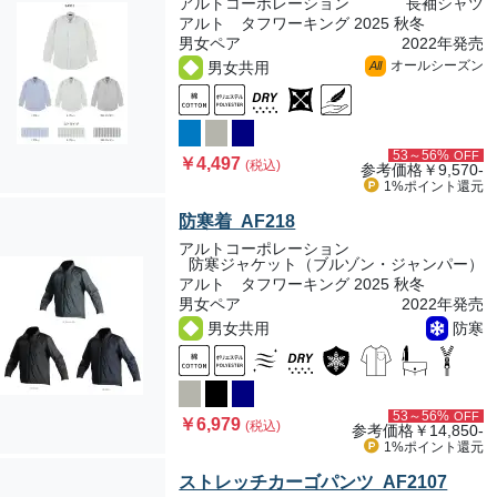
アルトコーポレーション
長袖シャツ
アルト タフワーキング 2025 秋冬
男女ペア
2022年発売
オールシーズン
男女共用
All
53～56%
OFF
￥4,497
(税込)
参考価格
￥9,570-
1%ポイント
還元
防寒着 AF218
アルトコーポレーション
防寒ジャケット（ブルゾン・ジャンパー）
アルト タフワーキング 2025 秋冬
男女ペア
2022年発売
男女共用
防寒
53～56%
OFF
￥6,979
(税込)
参考価格
￥14,850-
1%ポイント
還元
ストレッチカーゴパンツ AF2107