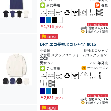
男女共用
春夏
61～63%
OFF
￥1,716
(税込)
参考価格
￥4,400-
1%ポイント
還元
NEW!
DRY エコ長袖ポロシャツ 9015
小倉屋
長袖ポロシャツ
小倉屋 スタッフユニフォームコレクション
2026
男女ペア
2026年発売
オールシーズン
男女共用
All
61～63%
OFF
￥2,531
(税込)
参考価格
￥6,490-
1%ポイント
還元
NEW!