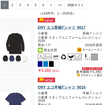
1
2
3
4
5
6
>
>>
姉妹サイト
（129件中、1～25件目）
NEW!
DRY エコ長袖Tシャツ 9017
小倉屋
長袖Ｔシャツ
小倉屋 スタッフユニフォームコレクション
2026
男女ペア
2026年発売
オールシーズン
男女共用
All
61～63%
OFF
￥2,102
(税込)
参考価格
￥5,390-
1%ポイント
還元
NEW!
DRY エコ半袖Tシャツ 9016
小倉屋
半袖Ｔシャツ
小倉屋 スタッフユニフォームコレクション
2026
男女ペア
2026年発売