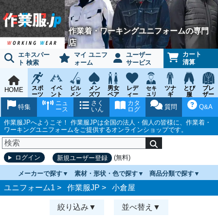
作業着・ワーキングユニフォームの専門
店
カート
エキスパー
マイ ユニフ
ユーザー
清算
ト 検索
ォーム
サービス
スポ
イベ
メン
男女
レデ
ツナ
とび
ブレ
ビル
セキ
HOME
ーツ
ント
メン
ズワ
ペア
ィー
ュリ
ギ
服
ザー
テナ
ティ
ウェ
チー
ーキ
ス
鳶作
スー
ニュ
さく
カタ
ンス
ウェ
特集
質問
Q&A
ア
ム
ング
ワー
業用
ツ
ース
いん
ログ
ア
キン
品
グ
作業服JPへようこそ！ 作業服JPは全国の法人・個人の皆様に、作業着・
ワーキングユニフォームをご提供するオンラインショップです。
(無料)
ログイン
新規ユーザー登録
メーカーで探す
素材・形状・色で探す
商品分類で探す
ユニフォーム1 >
作業服JP
>
小倉屋
絞り込み
並べ替え