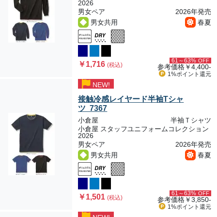
2026
男女ペア
2026年発売
男女共用
春夏
61～63%
OFF
￥1,716
(税込)
参考価格
￥4,400-
1%ポイント
還元
NEW!
接触冷感レイヤード半袖Tシャ
ツ 7367
小倉屋
半袖Ｔシャツ
小倉屋 スタッフユニフォームコレクション
2026
男女ペア
2026年発売
男女共用
春夏
61～63%
OFF
￥1,501
(税込)
参考価格
￥3,850-
1%ポイント
還元