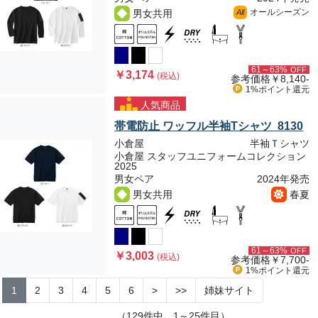
オールシーズン
男女共用
All
61～63%
OFF
￥3,174
(税込)
参考価格
￥8,140-
1%ポイント
還元
人気商品
帯電防止 ワッフル半袖Tシャツ 8130
小倉屋
半袖Ｔシャツ
小倉屋 スタッフユニフォームコレクション
2025
男女ペア
2024年発売
男女共用
春夏
61～63%
OFF
￥3,003
(税込)
参考価格
￥7,700-
1%ポイント
還元
1
2
3
4
5
6
>
>>
姉妹サイト
（129件中、1～25件目）