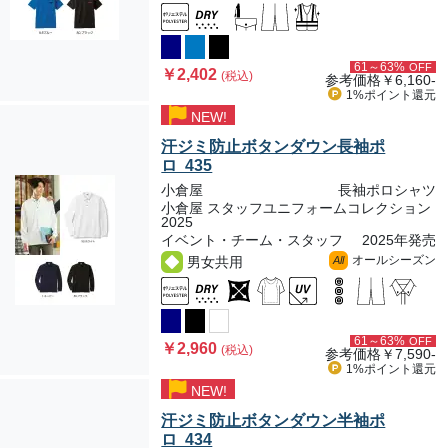
61～63%
OFF
￥2,402
(税込)
参考価格
￥6,160-
1%ポイント
還元
NEW!
汗ジミ防止ボタンダウン長袖ポ
ロ 435
小倉屋
長袖ポロシャツ
小倉屋 スタッフユニフォームコレクション
2025
イベント・チーム・スタッフ
2025年発売
オールシーズン
男女共用
All
61～63%
OFF
￥2,960
(税込)
参考価格
￥7,590-
1%ポイント
還元
NEW!
汗ジミ防止ボタンダウン半袖ポ
ロ 434