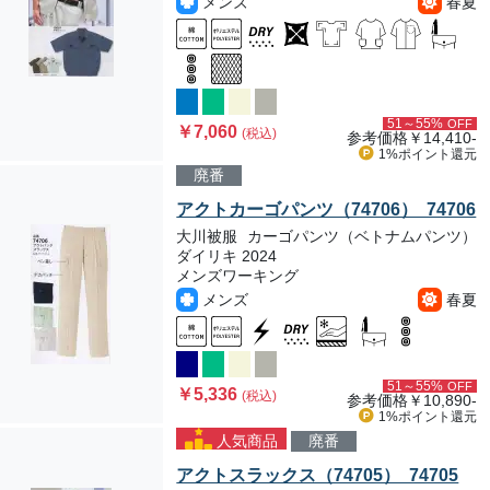
メンズ
春夏
51～55%
OFF
￥7,060
(税込)
参考価格
￥14,410-
1%ポイント
還元
廃番
アクトカーゴパンツ（74706） 74706
大川被服
カーゴパンツ（ベトナムパンツ）
ダイリキ 2024
メンズワーキング
メンズ
春夏
51～55%
OFF
￥5,336
(税込)
参考価格
￥10,890-
1%ポイント
還元
人気商品
廃番
アクトスラックス（74705） 74705