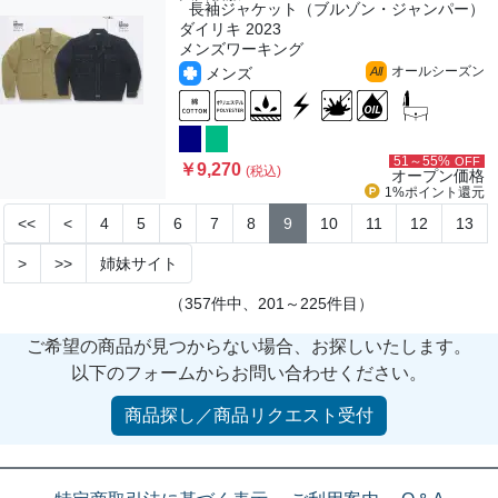
長袖ジャケット（ブルゾン・ジャンパー）
ダイリキ 2023
メンズワーキング
オールシーズン
メンズ
All
51～55%
OFF
￥9,270
(税込)
オープン価格
1%ポイント
還元
<<
<
4
5
6
7
8
9
10
11
12
13
>
>>
姉妹サイト
（357件中、201～225件目）
ご希望の商品が見つからない場合、お探しいたします。
以下のフォームからお問い合わせください。
商品探し／商品リクエスト受付