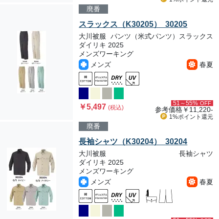
廃番
スラックス（K30205） 30205
大川被服
パンツ（米式パンツ）スラックス
ダイリキ 2025
メンズワーキング
メンズ
春夏
51～55%
OFF
￥5,497
(税込)
参考価格
￥11,220-
1%ポイント
還元
廃番
長袖シャツ（K30204） 30204
大川被服
長袖シャツ
ダイリキ 2025
メンズワーキング
メンズ
春夏