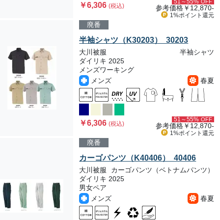
51～55%
OFF
￥6,306
(税込)
参考価格
￥12,870-
1%ポイント
還元
廃番
半袖シャツ（K30203） 30203
大川被服
半袖シャツ
ダイリキ 2025
メンズワーキング
メンズ
春夏
51～55%
OFF
￥6,306
(税込)
参考価格
￥12,870-
1%ポイント
還元
廃番
カーゴパンツ（K40406） 40406
大川被服
カーゴパンツ（ベトナムパンツ）
ダイリキ 2025
男女ペア
メンズ
春夏