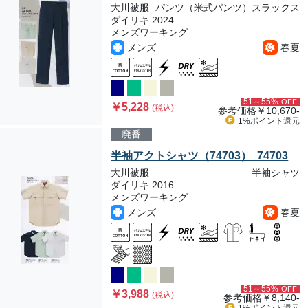
大川被服
パンツ（米式パンツ）スラックス
ダイリキ 2024
メンズワーキング
メンズ
春夏
51～55%
OFF
￥5,228
(税込)
参考価格
￥10,670-
1%ポイント
還元
廃番
半袖アクトシャツ（74703） 74703
大川被服
半袖シャツ
ダイリキ 2016
メンズワーキング
メンズ
春夏
51～55%
OFF
￥3,988
(税込)
参考価格
￥8,140-