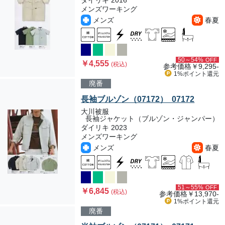
ダイリキ 2016
メンズワーキング
メンズ
春夏
50～54%
OFF
￥4,555
(税込)
参考価格
￥9,295-
1%ポイント
還元
廃番
長袖ブルゾン（07172） 07172
大川被服
長袖ジャケット（ブルゾン・ジャンパー）
ダイリキ 2023
メンズワーキング
メンズ
春夏
51～55%
OFF
￥6,845
(税込)
参考価格
￥13,970-
1%ポイント
還元
廃番