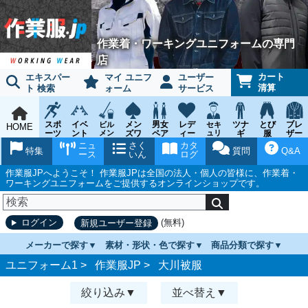
作業着・ワーキングユニフォームの専門
店
カート
エキスパー
マイ ユニフ
ユーザー
清算
ト 検索
ォーム
サービス
スポ
イベ
メン
男女
レデ
ツナ
とび
ブレ
ビル
セキ
HOME
ーツ
ント
メン
ズワ
ペア
ィー
ュリ
ギ
服
ザー
テナ
ティ
ウェ
チー
ーキ
ス
鳶作
スー
ニュ
さく
カタ
ンス
ウェ
特集
質問
Q&A
ア
ム
ング
ワー
業用
ツ
ース
いん
ログ
ア
キン
品
グ
作業服JPへようこそ！ 作業服JPは全国の法人・個人の皆様に、作業着・
ワーキングユニフォームをご提供するオンラインショップです。
(無料)
ログイン
新規ユーザー登録
メーカーで探す
素材・形状・色で探す
商品分類で探す
ユニフォーム1 >
作業服JP
>
大川被服
絞り込み
並べ替え