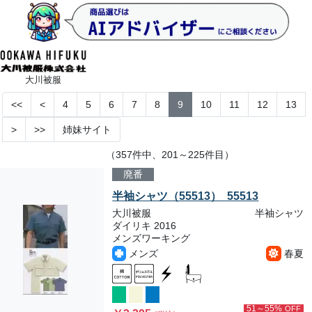
大川被服
<<
<
4
5
6
7
8
9
10
11
12
13
>
>>
姉妹サイト
（357件中、201～225件目）
廃番
半袖シャツ（55513） 55513
大川被服
半袖シャツ
ダイリキ 2016
メンズワーキング
メンズ
春夏
51～55%
OFF