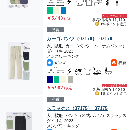
51～55%
OFF
￥5,443
(税込)
参考価格
￥11,110-
1%ポイント
還元
廃番
カーゴパンツ（07176） 07176
大川被服
カーゴパンツ（ベトナムパンツ）
ダイリキ 2023
メンズワーキング
メンズ
春夏
51～55%
OFF
￥5,982
(税込)
参考価格
￥12,210-
1%ポイント
還元
廃番
スラックス（07175） 07175
大川被服
パンツ（米式パンツ）スラックス
ダイリキ 2023
メンズワーキング