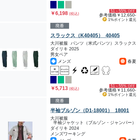
51～55%
OFF
￥6,198
(税込)
参考価格
￥12,650-
1%ポイント
還元
廃番
スラックス（K40405） 40405
大川被服
パンツ（米式パンツ）スラックス
ダイリキ 2025
男女ペア
メンズ
春夏
51～55%
OFF
￥5,713
(税込)
参考価格
￥11,660-
1%ポイント
還元
廃番
半袖ブルゾン（D1-18001） 18001
大川被服
半袖ジャケット（ブルゾン・ジャンパー）
ダイリキ 2024
メンズワーキング