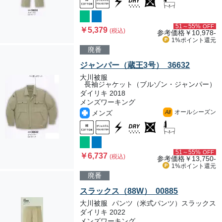
51～55%
OFF
￥5,379
(税込)
参考価格
￥10,978-
1%ポイント
還元
廃番
ジャンパー（蔵王3号） 36632
大川被服
長袖ジャケット（ブルゾン・ジャンパー）
ダイリキ 2018
メンズワーキング
オールシーズン
メンズ
All
51～55%
OFF
￥6,737
(税込)
参考価格
￥13,750-
1%ポイント
還元
廃番
スラックス（88W） 00885
大川被服
パンツ（米式パンツ）スラックス
ダイリキ 2022
メンズワーキング