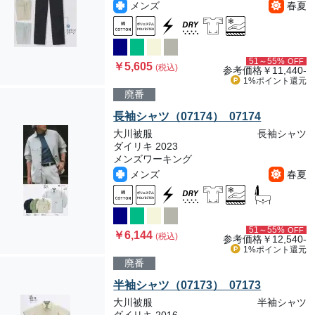
メンズ
春夏
51～55%
OFF
￥5,605
(税込)
参考価格
￥11,440-
1%ポイント
還元
廃番
長袖シャツ（07174） 07174
大川被服
長袖シャツ
ダイリキ 2023
メンズワーキング
メンズ
春夏
51～55%
OFF
￥6,144
(税込)
参考価格
￥12,540-
1%ポイント
還元
廃番
半袖シャツ（07173） 07173
大川被服
半袖シャツ