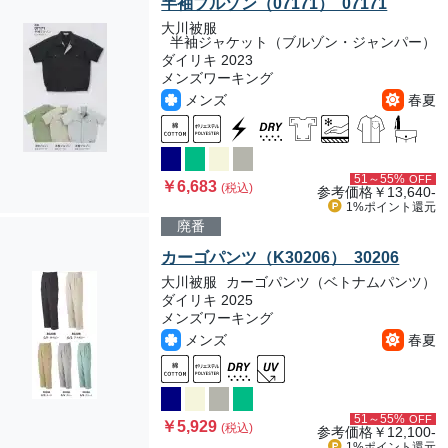
半袖ブルゾン（07171） 07171
大川被服
半袖ジャケット（ブルゾン・ジャンパー）
ダイリキ 2023
メンズワーキング
メンズ
春夏
51～55%
OFF
￥6,683
(税込)
参考価格
￥13,640-
1%ポイント
還元
廃番
カーゴパンツ（K30206） 30206
大川被服
カーゴパンツ（ベトナムパンツ）
ダイリキ 2025
メンズワーキング
メンズ
春夏
51～55%
OFF
￥5,929
(税込)
参考価格
￥12,100-
1%ポイント
還元