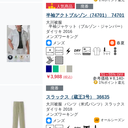
1%ポイント
還元
人気商品
廃番
半袖アクトブルゾン（74701） 74701
大川被服
半袖ジャケット（ブルゾン・ジャンパー）
ダイリキ 2016
メンズワーキング
メンズ
春夏
51～55%
OFF
￥3,988
(税込)
参考価格
￥8,140-
1%ポイント
還元
廃番
スラックス（蔵王3号） 36635
大川被服
パンツ（米式パンツ）スラックス
ダイリキ 2018
メンズワーキング
オールシーズン
メンズ
All