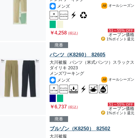
オールシーズン
メンズ
All
51～55%
OFF
￥4,258
(税込)
オープン価格
1%ポイント
還元
廃番
パンツ（K8260） 82605
大川被服
パンツ（米式パンツ）スラックス
ダイリキ 2023
メンズワーキング
オールシーズン
メンズ
All
51～55%
OFF
￥6,737
(税込)
オープン価格
1%ポイント
還元
廃番
ブルゾン（K8250） 82502
大川被服