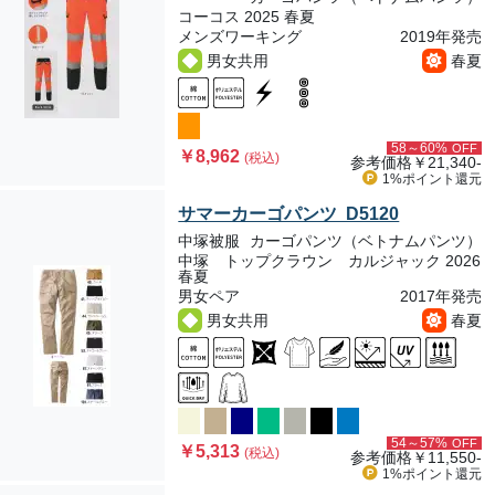
コーコス 2025 春夏
メンズワーキング
2019年発売
男女共用
春夏
58～60%
OFF
￥8,962
(税込)
参考価格
￥21,340-
1%ポイント
還元
サマーカーゴパンツ D5120
中塚被服
カーゴパンツ（ベトナムパンツ）
中塚 トップクラウン カルジャック 2026
春夏
男女ペア
2017年発売
男女共用
春夏
54～57%
OFF
￥5,313
(税込)
参考価格
￥11,550-
1%ポイント
還元