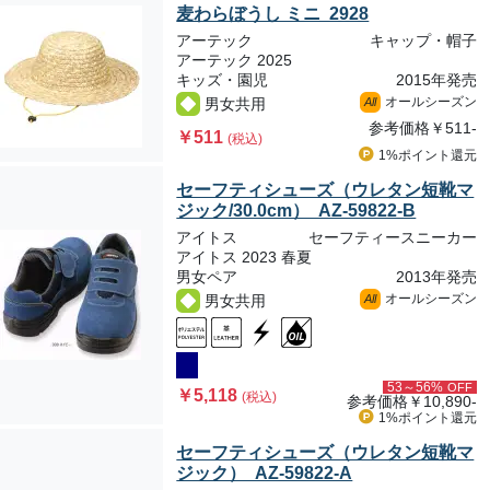
麦わらぼうし ミニ 2928
アーテック
キャップ・帽子
アーテック 2025
キッズ・園児
2015年発売
オールシーズン
男女共用
All
参考価格
￥511-
￥511
(税込)
1%ポイント
還元
セーフティシューズ（ウレタン短靴マ
ジック/30.0cm） AZ-59822-B
アイトス
セーフティースニーカー
アイトス 2023 春夏
男女ペア
2013年発売
オールシーズン
男女共用
All
53～56%
OFF
￥5,118
(税込)
参考価格
￥10,890-
1%ポイント
還元
セーフティシューズ（ウレタン短靴マ
ジック） AZ-59822-A