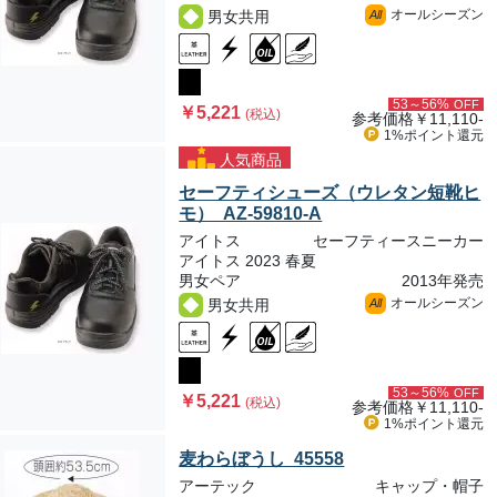
オールシーズン
男女共用
All
53～56%
OFF
￥5,221
(税込)
参考価格
￥11,110-
1%ポイント
還元
人気商品
セーフティシューズ（ウレタン短靴ヒ
モ） AZ-59810-A
アイトス
セーフティースニーカー
アイトス 2023 春夏
男女ペア
2013年発売
オールシーズン
男女共用
All
53～56%
OFF
￥5,221
(税込)
参考価格
￥11,110-
1%ポイント
還元
麦わらぼうし 45558
アーテック
キャップ・帽子