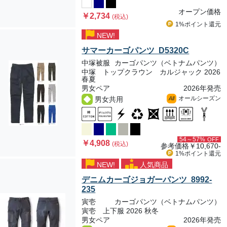
オープン価格
￥2,734
(税込)
1%ポイント
還元
NEW!
サマーカーゴパンツ D5320C
中塚被服
カーゴパンツ（ベトナムパンツ）
中塚 トップクラウン カルジャック 2026
春夏
男女ペア
2026年発売
オールシーズン
男女共用
All
54～57%
OFF
￥4,908
(税込)
参考価格
￥10,670-
1%ポイント
還元
NEW!
人気商品
デニムカーゴジョガーパンツ 8992-
235
寅壱
カーゴパンツ（ベトナムパンツ）
寅壱 上下服 2026 秋冬
男女ペア
2026年発売