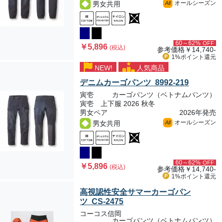
オールシーズン
男女共用
All
60～62%
OFF
￥5,896
(税込)
参考価格
￥14,740-
1%ポイント
還元
NEW!
人気商品
デニムカーゴパンツ 8992-219
寅壱
カーゴパンツ（ベトナムパンツ）
寅壱 上下服 2026 秋冬
男女ペア
2026年発売
オールシーズン
男女共用
All
60～62%
OFF
￥5,896
(税込)
参考価格
￥14,740-
1%ポイント
還元
高視認性安全サマーカーゴパン
ツ CS-2475
コーコス信岡
カーゴパンツ（ベトナムパンツ）