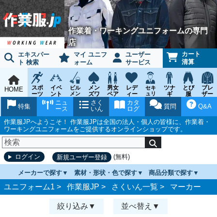
作業着・ワーキングユニフォームの専門
店
カート
エキスパー
マイ ユニフ
ユーザー
清算
ト 検索
ォーム
サービス
スポ
イベ
メン
男女
レデ
ツナ
とび
ブレ
ビル
セキ
HOME
ーツ
ント
メン
ズワ
ペア
ィー
ュリ
ギ
服
ザー
テナ
ティ
ウェ
チー
ーキ
ス
鳶作
スー
ニュ
さく
カタ
ンス
ウェ
特集
質問
Q&A
ア
ム
ング
ワー
業用
ツ
ース
いん
ログ
ア
キン
品
グ
作業服JPへようこそ！ 作業服JPは全国の法人・個人の皆様に、作業着・
ワーキングユニフォームをご提供するオンラインショップです。
(無料)
ログイン
新規ユーザー登録
メーカーで探す
素材・形状・色で探す
商品分類で探す
ユニフォーム1 >
作業服JP
>
さくいん一覧
>
マーカー
絞り込み
並べ替え