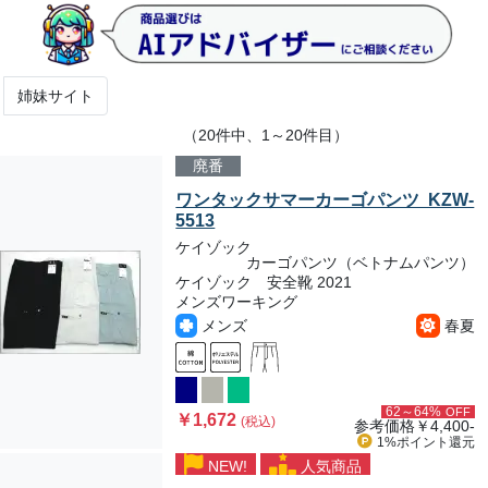
姉妹サイト
（20件中、1～20件目）
廃番
ワンタックサマーカーゴパンツ KZW-
5513
ケイゾック
カーゴパンツ（ベトナムパンツ）
ケイゾック 安全靴 2021
メンズワーキング
メンズ
春夏
62～64%
OFF
￥1,672
(税込)
参考価格
￥4,400-
1%ポイント
還元
NEW!
人気商品