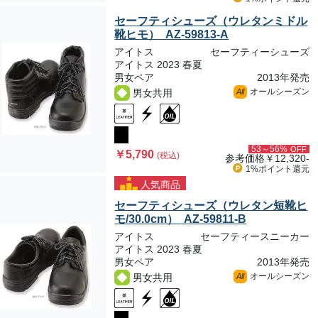
セーフティシューズ（ウレタンミドル
靴ヒモ） AZ-59813-A
アイトス
セーフティーシューズ
アイトス 2023 春夏
男女ペア
2013年発売
オールシーズン
男女共用
All
53～56%
OFF
￥5,790
(税込)
参考価格
￥12,320-
1%ポイント
還元
人気商品
セーフティシューズ（ウレタン短靴ヒ
モ/30.0cm） AZ-59811-B
アイトス
セーフティースニーカー
アイトス 2023 春夏
男女ペア
2013年発売
オールシーズン
男女共用
All