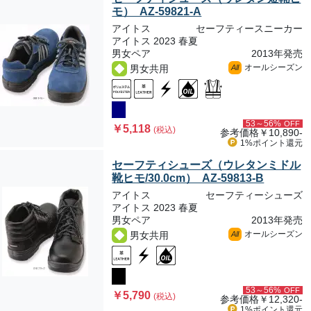
モ） AZ-59821-A
アイトス
セーフティースニーカー
アイトス 2023 春夏
男女ペア
2013年発売
オールシーズン
男女共用
All
53～56%
OFF
￥5,118
(税込)
参考価格
￥10,890-
1%ポイント
還元
セーフティシューズ（ウレタンミドル
靴ヒモ/30.0cm） AZ-59813-B
アイトス
セーフティーシューズ
アイトス 2023 春夏
男女ペア
2013年発売
オールシーズン
男女共用
All
53～56%
OFF
￥5,790
(税込)
参考価格
￥12,320-
1%ポイント
還元