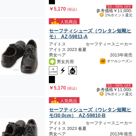
53～56%
OFF
￥5,170
(税込)
参考価格
￥11,000-
1%ポイント
還元
人気商品
セーフティシューズ（ウレタン短靴ヒ
モ） AZ-59811-A
アイトス
セーフティースニーカー
アイトス 2023 春夏
男女ペア
2013年発売
オールシーズン
男女共用
All
53～56%
OFF
￥5,170
(税込)
参考価格
￥11,000-
1%ポイント
還元
人気商品
セーフティシューズ（ウレタン短靴ヒ
モ/30.0cm） AZ-59810-B
アイトス
セーフティースニーカー
アイトス 2023 春夏
男女ペア
2013年発売