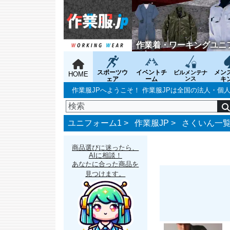
作業着・ワーキングユニ
スポーツウ
イベントチ
メン
ビルメンテナ
HOME
ェア
ーム
ンス
キ
作業服JPへようこそ！ 作業服JPは全国の法人・
ユニフォーム1 >
作業服JP
>
さくいん一
商品選びに迷ったら、
AIに相談！
あなたに合った商品を
見つけます。