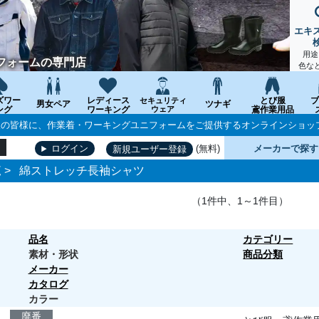
エキ
用途
フォームの専門店
色な
ズワー
レディース
とび服
ブ
セキュリティ
男女ペア
ツナギ
ング
ワーキング
ウェア
鳶作業用品
個人の皆様に、作業着・ワーキングユニフォームをご提供するオンラインショッ
(無料)
メーカーで探す
ログイン
新規ユーザー登録
覧
>
綿ストレッチ長袖シャツ
（1件中、1～1件目）
品名
カテゴリー
素材・形状
商品分類
メーカー
カタログ
カラー
廃番