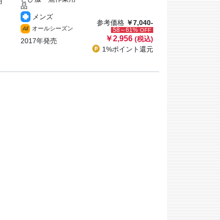
用
品
メンズ
参考価格
￥7,040-
オールシーズン
All
58～61%
OFF
￥2,956
(税込)
2017年発売
1%ポイント
還元