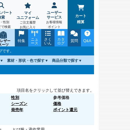
スパート
ユーザー
マイ
カート
検索
サービス
ユニフォーム
精算
・性別
お客様情報
ご注文履歴
どで検索
ポイント
お気に入り
ニュ
さく
カタ
特集
質問
Q&A
レザー
ース
いん
ログ
スーツ
プです。
素材・形状・色で探す
商品分類で探す
項目名をクリックして並び替えできます。
性別
参考価格
シーズン
価格
発売年
ポイント還元
とび服・鳶作業用