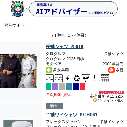
姉妹サイト
（4件中、1～4件目）
長袖シャツ 25618
クロダルマ
長袖シャツ
クロダルマ 2023 春夏
男女ペア
2006年発売
男女共用
春夏
56～58%
OFF
￥4,936
(税込)
参考価格
￥11,220-
1%ポイント
還元
廃番
半袖ワイシャツ KGH061
フレックスジャパン
半袖Ｙシャツ
フレックスジャパン 2014 春夏