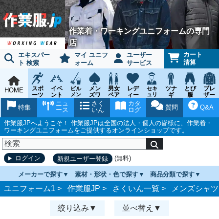
作業着・ワーキングユニフォームの専門
店
カート
エキスパー
マイ ユニフ
ユーザー
清算
ト 検索
ォーム
サービス
スポ
イベ
メン
男女
レデ
ツナ
とび
ブレ
ビル
セキ
HOME
ーツ
ント
メン
ズワ
ペア
ィー
ュリ
ギ
服
ザー
テナ
ティ
ウェ
チー
ーキ
ス
鳶作
スー
ニュ
さく
カタ
ンス
ウェ
特集
質問
Q&A
ア
ム
ング
ワー
業用
ツ
ース
いん
ログ
ア
キン
品
グ
作業服JPへようこそ！ 作業服JPは全国の法人・個人の皆様に、作業着・
ワーキングユニフォームをご提供するオンラインショップです。
(無料)
ログイン
新規ユーザー登録
メーカーで探す
素材・形状・色で探す
商品分類で探す
ユニフォーム1 >
作業服JP
>
さくいん一覧
>
メンズシャツ
絞り込み
並べ替え