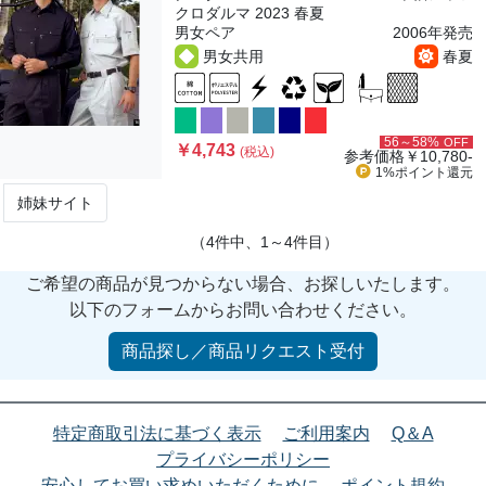
クロダルマ 2023 春夏
男女ペア
2006年発売
男女共用
春夏
56～58%
OFF
￥4,743
(税込)
参考価格
￥10,780-
1%ポイント
還元
姉妹サイト
（4件中、1～4件目）
ご希望の商品が見つからない場合、お探しいたします。
以下のフォームからお問い合わせください。
商品探し／商品リクエスト受付
特定商取引法に基づく表示
ご利用案内
Q＆A
プライバシーポリシー
安心してお買い求めいただくために
ポイント規約