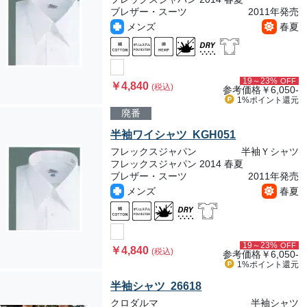
ブレザー・スーツ
2011年発売
メンズ
春夏
19～23%
OFF
￥4,840
(税込)
参考価格
￥6,050-
1%ポイント
還元
廃番
半袖ワイシャツ KGH051
フレックスジャパン
半袖Ｙシャツ
フレックスジャパン 2014 春夏
ブレザー・スーツ
2011年発売
メンズ
春夏
19～23%
OFF
￥4,840
(税込)
参考価格
￥6,050-
1%ポイント
還元
半袖シャツ 26618
クロダルマ
半袖シャツ