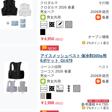
クロダルマ
その他
クロダルマ 2026 春夏
男女ペア
2026年発売
男女共用
春夏
オープン価格
￥4,950
(税込)
1%ポイント
還元
NEW!
アイスメッシュベスト 保冷剤300g用
6ポケット GI-479
コーコス信岡
ベスト
コーコス 2026 春夏
男女ペア
2026年発売
男女共用
春夏
58～60%
OFF
￥1,986
(税込)
参考価格
￥4,730-
1%ポイント
還元