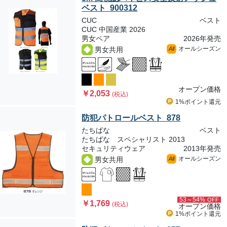
ベスト 900312
CUC
ベスト
CUC 中国産業 2026
男女ペア
2026年発売
オールシーズン
男女共用
All
オープン価格
￥2,053
(税込)
1%ポイント
還元
防犯パトロールベスト 878
たちばな
ベスト
たちばな スペシャリスト 2013
セキュリティウェア
2013年発売
オールシーズン
男女共用
All
53～54%
OFF
￥1,769
(税込)
オープン価格
1%ポイント
還元