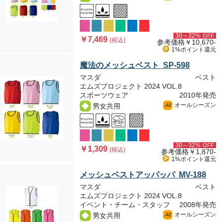
30～32%
OFF
￥7,469
(税込)
参考価格
￥10,670-
1%ポイント
還元
魔法のメッシュベスト SP-598
マスダ
ベスト
エムズプロジェクト 2024 VOL.8
スポーツウェア
2010年発売
オールシーズン
男女共用
All
30～32%
OFF
￥1,309
(税込)
参考価格
￥1,870-
1%ポイント
還元
メッシュベストアッパッパ MV-188
マスダ
ベスト
エムズプロジェクト 2024 VOL.8
イベント・チーム・スタッフ
2008年発売
オールシーズン
男女共用
All