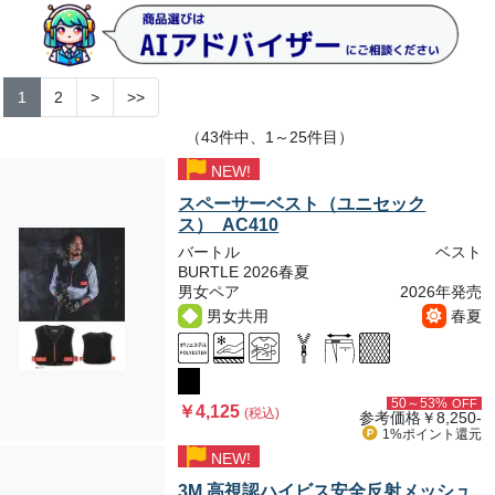
1
2
>
>>
（43件中、1～25件目）
NEW!
スペーサーベスト（ユニセック
ス） AC410
バートル
ベスト
BURTLE 2026春夏
男女ペア
2026年発売
男女共用
春夏
50～53%
OFF
￥4,125
(税込)
参考価格
￥8,250-
1%ポイント
還元
NEW!
3M 高視認ハイビス安全反射メッシュ