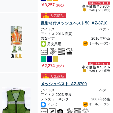
53～56%
OFF
￥3,257
(税込)
参考価格
￥6,930-
1%ポイント
還元
人気商品
反射材付メッシュベスト50 AZ-8710
アイトス
ベスト
アイトス 2016 春夏
男女ペア
2016年発売
オールシーズン
男女共用
All
53～56%
OFF
￥2,274
(税込)
参考価格
￥4,840-
1%ポイント
還元
人気商品
メッシュベスト AZ-8700
アイトス
ベスト
アイトス 2023 春夏
メンズワーキング
2007年発売
オールシーズン
メンズ
All