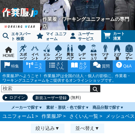
作業着・ワーキングユニフォームの専門
店
カート
エキスパー
マイ ユニフ
ユーザー
清算
ト 検索
ォーム
サービス
スポ
イベ
メン
男女
レデ
ツナ
とび
ブレ
ビル
セキ
HOME
ーツ
ント
メン
ズワ
ペア
ィー
ュリ
ギ
服
ザー
テナ
ティ
ウェ
チー
ーキ
ス
鳶作
スー
ニュ
さく
カタ
ンス
ウェ
特集
質問
Q&A
ア
ム
ング
ワー
業用
ツ
ース
いん
ログ
ア
キン
品
グ
作業服JPへようこそ！ 作業服JPは全国の法人・個人の皆様に、作業着・
ワーキングユニフォームをご提供するオンラインショップです。
(無料)
ログイン
新規ユーザー登録
メーカーで探す
素材・形状・色で探す
商品分類で探す
ユニフォーム1 >
作業服JP
>
さくいん一覧
>
メッシュベス
絞り込み
並べ替え