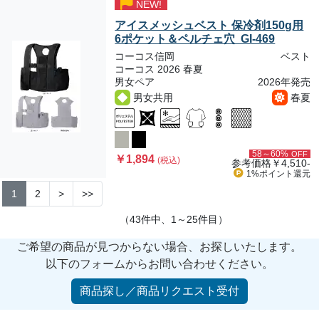
NEW!
アイスメッシュベスト 保冷剤150g用
6ポケット＆ペルチェ穴 GI-469
コーコス信岡
ベスト
コーコス 2026 春夏
男女ペア
2026年発売
男女共用
春夏
58～60%
OFF
￥1,894
(税込)
参考価格
￥4,510-
1%ポイント
還元
1
2
>
>>
（43件中、1～25件目）
ご希望の商品が見つからない場合、お探しいたします。
以下のフォームからお問い合わせください。
商品探し／商品リクエスト受付