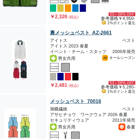
53～56%
OFF
￥2,326
(税込)
参考価格
￥4,950-
1%ポイント
還元
裏メッシュベスト AZ-2661
アイトス
ベスト
アイトス 2023 春夏
イベント・チーム・スタッフ
2005年発売
オールシーズン
男女共用
All
53～56%
OFF
￥2,481
(税込)
参考価格
￥5,280-
1%ポイント
還元
メッシュベスト 70016
旭蝶繊維
ベスト
アサヒチョウ ワークウェア 2026 春夏
セキュリティウェア
2011年発売
男女共用
春夏