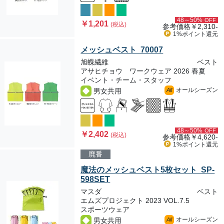
48～50%
OFF
￥1,201
(税込)
参考価格
￥2,310-
1%ポイント
還元
メッシュベスト 70007
旭蝶繊維
ベスト
アサヒチョウ ワークウェア 2026 春夏
イベント・チーム・スタッフ
オールシーズン
男女共用
All
48～50%
OFF
￥2,402
(税込)
参考価格
￥4,620-
1%ポイント
還元
廃番
魔法のメッシュベスト5枚セット SP-
598SET
マスダ
ベスト
エムズプロジェクト 2023 VOL.7.5
スポーツウェア
オールシーズン
男女共用
All