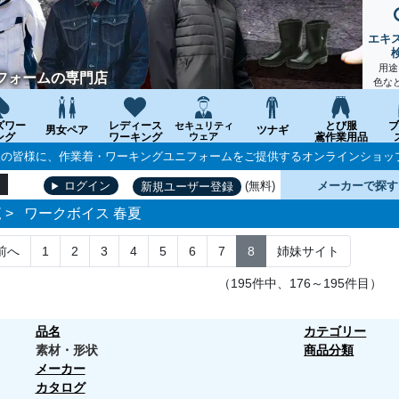
エキ
用途
フォームの専門店
色な
ズワー
レディース
とび服
ブ
セキュリティ
男女ペア
ツナギ
ング
ワーキング
ウェア
鳶作業用品
個人の皆様に、作業着・ワーキングユニフォームをご提供するオンラインショッ
(無料)
メーカーで探す
ログイン
新規ユーザー登録
覧
>
ワークボイス 春夏
前へ
1
2
3
4
5
6
7
8
姉妹サイト
（195件中、176～195件目）
品名
カテゴリー
素材・形状
商品分類
メーカー
カタログ