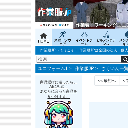
作業着・ワーキングユニ
スポーツウ
イベントチ
メン
ビルメンテナ
HOME
ェア
ーム
ンス
キ
作業服JPへようこそ！ 作業服JPは全国の法人・
ユニフォーム1 >
作業服JP
>
さくいん一
<<
最初へ
<
商品選びに迷ったら、
AIに相談！
あなたに合った商品を
見つけます。