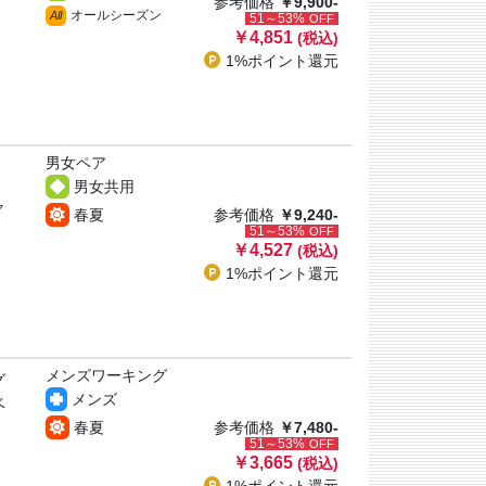
参考価格
￥9,900-
オールシーズン
All
51～53%
OFF
￥4,851
(税込)
1%ポイント
還元
男女ペア
男女共用
ャ
春夏
参考価格
￥9,240-
51～53%
OFF
￥4,527
(税込)
1%ポイント
還元
メンズワーキング
グ
メンズ
ベ
春夏
参考価格
￥7,480-
51～53%
OFF
￥3,665
(税込)