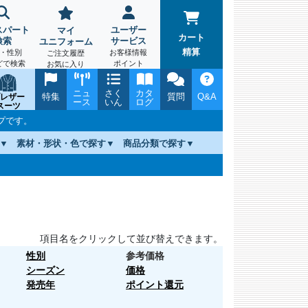
スパート
ユーザー
マイ
カート
検索
サービス
ユニフォーム
精算
・性別
お客様情報
ご注文履歴
どで検索
ポイント
お気に入り
ニュ
さく
カタ
特集
質問
Q&A
レザー
ース
いん
ログ
スーツ
プです。
素材・形状・色で探す
商品分類で探す
項目名をクリックして並び替えできます。
性別
参考価格
シーズン
価格
発売年
ポイント還元