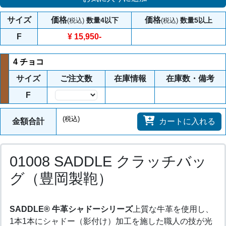
サイズ
価格
価格
数量4以下
数量5以上
(税込)
(税込)
F
¥ 15,950
-
4 チョコ
サイズ
ご注文数
在庫情報
在庫数・備考
F
数量
(税込)
金額合計
カートに入れる
01008 SADDLE クラッチバッ
グ（豊岡製鞄）
SADDLE® 牛革シャドーシリーズ
上質な牛革を使用し、
1本1本にシャドー（影付け）加工を施した職人の技が光