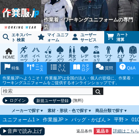
作業着・ワーキングユニフォームの専門
店
カート
エキスパー
マイ ユニフ
ユーザー
清算
ト 検索
ォーム
サービス
スポ
イベ
メン
男女
レデ
ツナ
とび
ブレ
ビル
セキ
HOME
ーツ
ント
メン
ズワ
ペア
ィー
ュリ
ギ
服
ザー
テナ
ティ
ウェ
チー
ーキ
ス
鳶作
スー
ニュ
さく
カタ
ンス
ウェ
特集
質問
Q&A
ア
ム
ング
ワー
業用
ツ
ース
いん
ログ
ア
キン
品
グ
作業服JPへようこそ！ 作業服JPは全国の法人・個人の皆様に、作業着・
ワーキングユニフォームをご提供するオンラインショップです。
(無料)
ログイン
新規ユーザー登録
メーカーで探す
素材・形状・色で探す
商品分類で探す
ユニフォーム1 >
作業服JP
>
バッグ・かばん
>
平野
>
01
▶音声で読み上げ
返品Ｂ
詳細はこちら
返品条件