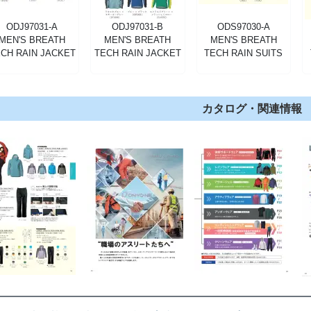
ODJ97031-A
ODJ97031-B
ODS97030-A
MEN'S BREATH
MEN'S BREATH
MEN'S BREATH
CH RAIN JACKET
TECH RAIN JACKET
TECH RAIN SUITS
カタログ・関連情報