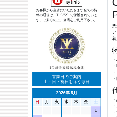
お客様から当店にいただきます全ての情
報の通信は、TLS/SSLで保護されていま
す。ご安心の上、当店をご利用下さい。
悪
ア
着
・
・
・
営業日のご案内
・
土・日・祝日を除く毎日
2026年 8月
・
日
月
火
水
木
金
土
・
1
・