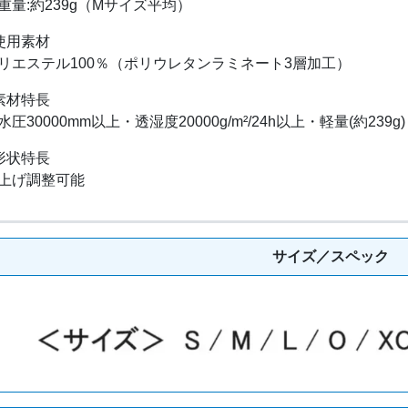
重量:約239g（Mサイズ平均）
使用素材
リエステル100％（ポリウレタンラミネート3層加工）
素材特長
水圧30000mm以上・透湿度20000g/m²/24h以上・軽量(約239g)
形状特長
上げ調整可能
サイズ／スペック