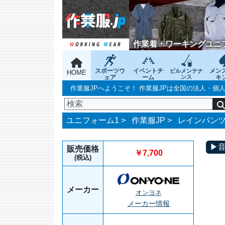
作業着・ワーキングユニ
スポーツウ
イベントチ
メン
ビルメンテナ
HOME
ェア
ーム
ンス
キ
作業服JPへようこそ！ 作業服JPは全国の法人・
ユニフォーム1 >
作業服JP
>
レインパン
▶
販売価格
￥7,700
(税込)
メーカー
オンヨネ
メーカー情報