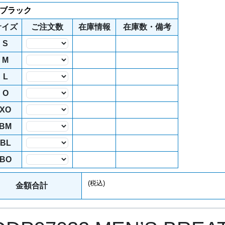
 ブラック
サイズ
ご注文数
在庫情報
在庫数・備考
S
数量
M
数量
L
数量
O
数量
XO
数量
BM
数量
BL
数量
BO
数量
(税込)
金額合計