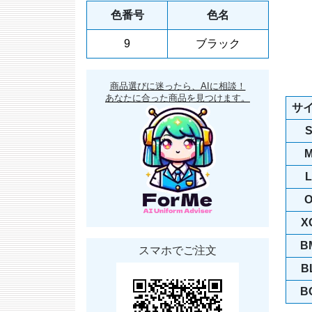
色番号
色名
9
ブラック
商品選びに迷ったら、AIに相談！
あなたに合った商品を見つけます。
サ
L
X
B
スマホでご注文
B
B