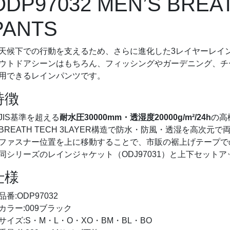
ODP97032 MEN’S BREA
PANTS
天候下での行動を支えるため、さらに進化した3レイヤーレイ
ウトドアシーンはもちろん、フィッシングやガーデニング、チ
用できるレインパンツです。
特徴
JIS基準を超える
耐水圧30000mm・透湿度20000g/m²/24h
の高
BREATH TECH 3LAYER構造で防水・防風・透湿を高次元で
ファスナー位置を上に移動することで、市販の裾上げテープで
同シリーズのレインジャケット（ODJ97031）と上下セットア
仕様
品番:ODP97032
カラー:009ブラック
サイズ:S・M・L・O・XO・BM・BL・BO