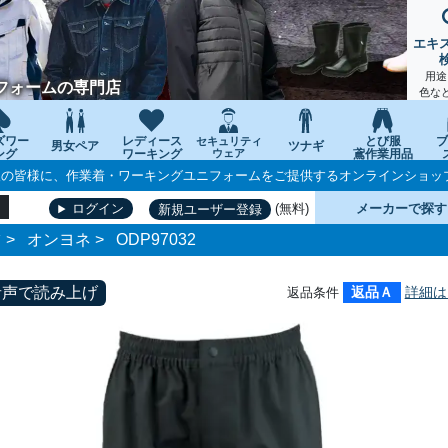
エキ
用途
フォームの専門店
色な
ズワー
レディース
とび服
ブ
セキュリティ
男女ペア
ツナギ
ング
ワーキング
ウェア
鳶作業用品
個人の皆様に、作業着・ワーキングユニフォームをご提供するオンラインショッ
(無料)
メーカーで探す
ログイン
新規ユーザー登録
ツ
>
オンヨネ
>
ODP97032
音声で読み上げ
返品Ａ
詳細は
返品条件