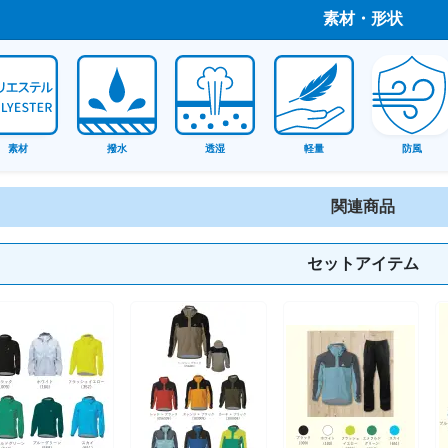
素材・形状
素材
撥水
透湿
軽量
防風
関連商品
セットアイテム