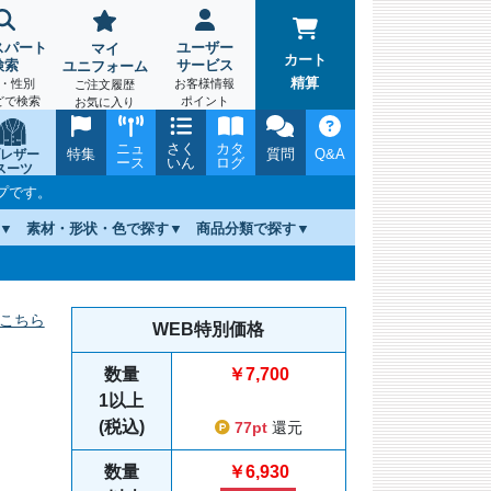
スパート
ユーザー
マイ
カート
検索
サービス
ユニフォーム
精算
・性別
お客様情報
ご注文履歴
どで検索
ポイント
お気に入り
ニュ
さく
カタ
特集
質問
Q&A
レザー
ース
いん
ログ
スーツ
プです。
素材・形状・色で探す
商品分類で探す
こちら
WEB特別価格
数量
￥7,700
1以上
(税込)
77pt
還元
数量
￥6,930