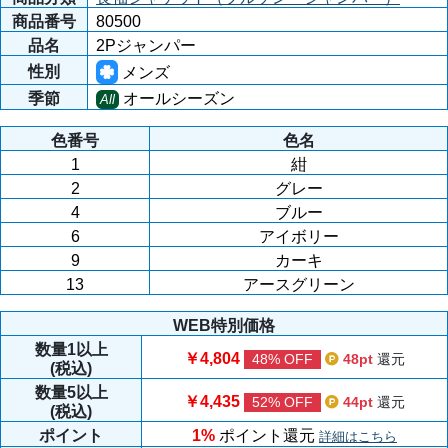
商品番号
80500
品名
2Pジャンパー
性別
メンズ
季節
オールシーズン
All
色番号
色名
1
紺
2
グレー
4
ブルー
6
アイボリー
9
カーキ
13
アースグリーン
WEB特別価格
数量
1以上
￥4,804
48% OFF
48pt
還元
(税込)
数量
5以上
￥4,435
52% OFF
44pt
還元
(税込)
ポイント
1%
ポイント還元
詳細はこちら