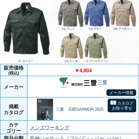
販売価格
￥4,804
(税込)
三愛
メーカー
メーカー情報
カタログ
掲載
お取り寄せ
三愛 JOBSARMOR 2025
カタログ
カテ
メンズワーキング
ゴリー
商品分類
長袖ジャケット（ブルゾン・ジャンパー）