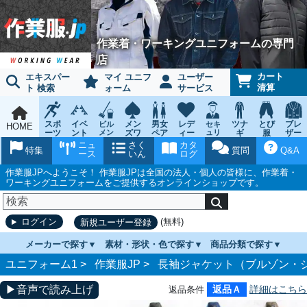
作業着・ワーキングユニフォームの専門
店
カート
エキスパー
マイ ユニフ
ユーザー
清算
ト 検索
ォーム
サービス
スポ
イベ
メン
男女
レデ
ツナ
とび
ブレ
ビル
セキ
HOME
ーツ
ント
メン
ズワ
ペア
ィー
ュリ
ギ
服
ザー
テナ
ティ
ウェ
チー
ーキ
ス
鳶作
スー
ニュ
さく
カタ
ンス
ウェ
特集
質問
Q&A
ア
ム
ング
ワー
業用
ツ
ース
いん
ログ
ア
キン
品
グ
作業服JPへようこそ！ 作業服JPは全国の法人・個人の皆様に、作業着・
ワーキングユニフォームをご提供するオンラインショップです。
(無料)
ログイン
新規ユーザー登録
メーカーで探す
素材・形状・色で探す
商品分類で探す
ユニフォーム1 >
作業服JP
>
長袖ジャケット（ブルゾン・
▶音声で読み上げ
返品Ａ
詳細はこちら
返品条件