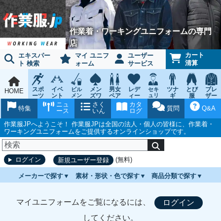
作業着・ワーキングユニフォームの専門
店
カート
エキスパー
マイ ユニフ
ユーザー
清算
ト 検索
ォーム
サービス
スポ
イベ
メン
男女
レデ
ツナ
とび
ブレ
ビル
セキ
HOME
ーツ
ント
メン
ズワ
ペア
ィー
ュリ
ギ
服
ザー
テナ
ティ
ウェ
チー
ーキ
ス
鳶作
スー
ニュ
さく
カタ
ンス
ウェ
特集
質問
Q&A
ア
ム
ング
ワー
業用
ツ
ース
いん
ログ
ア
キン
品
グ
作業服JPへようこそ！ 作業服JPは全国の法人・個人の皆様に、作業着・
ワーキングユニフォームをご提供するオンラインショップです。
(無料)
ログイン
新規ユーザー登録
メーカーで探す
素材・形状・色で探す
商品分類で探す
マイユニフォームをご覧になるには、
ログイン
してください。