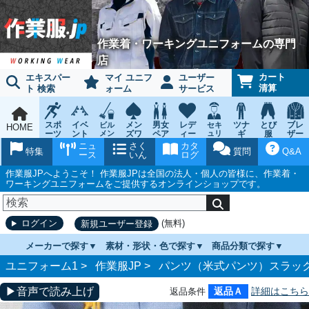
作業着・ワーキングユニフォームの専門
店
カート
エキスパー
マイ ユニフ
ユーザー
清算
ト 検索
ォーム
サービス
スポ
イベ
メン
男女
レデ
ツナ
とび
ブレ
ビル
セキ
HOME
ーツ
ント
メン
ズワ
ペア
ィー
ュリ
ギ
服
ザー
テナ
ティ
ウェ
チー
ーキ
ス
鳶作
スー
ニュ
さく
カタ
ンス
ウェ
特集
質問
Q&A
ア
ム
ング
ワー
業用
ツ
ース
いん
ログ
ア
キン
品
グ
作業服JPへようこそ！ 作業服JPは全国の法人・個人の皆様に、作業着・
ワーキングユニフォームをご提供するオンラインショップです。
(無料)
ログイン
新規ユーザー登録
メーカーで探す
素材・形状・色で探す
商品分類で探す
ユニフォーム1 >
作業服JP
>
パンツ（米式パンツ）スラッ
▶音声で読み上げ
返品Ａ
詳細はこちら
返品条件