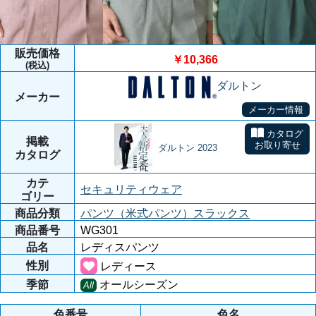
販売価格
￥10,366
(税込)
ダルトン
メーカー
メーカー情報
カタログ
掲載
お取り寄せ
ダルトン 2023
カタログ
カテ
セキュリティウェア
ゴリー
商品分類
パンツ（米式パンツ）スラックス
商品番号
WG301
品名
レディスパンツ
性別
レディース
季節
オールシーズン
All
色番号
色名