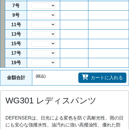
7号
数量
9号
数量
11号
数量
13号
数量
15号
数量
17号
数量
19号
数量
(税込)
金額合計
カートに入れる
WG301 レディスパンツ
DEFENSERは、日光による変色を防ぐ高耐光性、雨の日
にも安心な強撥水性、油汚れに強い高撥油性、優れた防