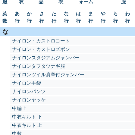
服
衣
品
衣
ォーム
服
英
あ
か
さ
た
な
は
ま
や
ら
わ
数
行
行
行
行
行
行
行
行
行
行
な
ナイロン・カストロコート
ナイロン・カストロズボン
ナイロンスタジアムジャンパー
ナイロンタフタツナギ服
ナイロンツイル肩章付ジャンパー
ナイロン手袋
ナイロンパンツ
ナイロンヤッケ
中編上
中衣キルト 下
中衣キルト 上
中敷