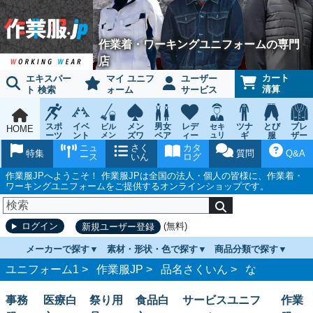
作業着・ワーキングユニフォームの専門
店
カート
エキスパー
マイ ユニフ
ユーザー
清算
ト 検索
ォーム
サービス
スポ
イベ
メン
男女
レデ
ツナ
とび
ブレ
ビル
セキ
HOME
ーツ
ント
メン
ズワ
ペア
ィー
ュリ
ギ
服
ザー
テナ
ティ
ウェ
チー
ーキ
ス
鳶作
スー
ニュ
さく
カタ
ンス
ウェ
特集
質問
Q&A
ア
ム
ング
ワー
業用
ツ
ース
いん
ログ
ア
キン
品
グ
作業服JPへようこそ！ 作業服JPは全国の法人・個人の皆様に、作業着・
ワーキングユニフォームをご提供するオンラインショップです。
(無料)
ログイン
新規ユーザー登録
メーカーで探す
素材・形状・色で探す
商品分類で探す
ユニフォーム1 >
作業服JP
>
品名さくいん
>
な
事務
医療白
祭り用
食品白
サービスユニフ
作業