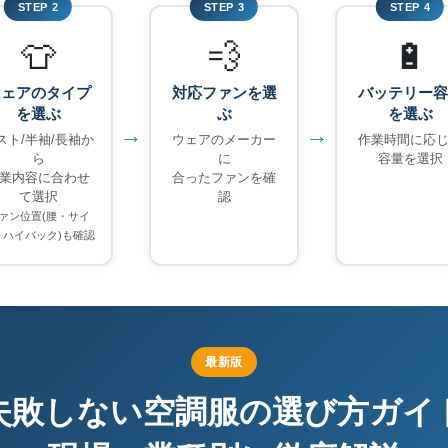
STEP 2
STEP 3
STEP 4
👕
💨
🔋
ウェアのタイプ
対応ファンを選
バッテリー容
を選ぶ
ぶ
を選ぶ
→
→
スト/半袖/長袖か
ウェアのメーカー
作業時間に応
ら
に
容量を選択
業内容に合わせ
合ったファンを確
て選択
認
ァン位置(腰・サイ
・ハイバック)も確認
最新版
失敗しない空調服の選び方ガイ