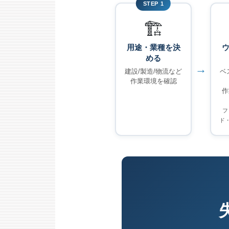
STEP 1
🏗
用途・業種を決
める
→
建設/製造/物流など
ベ
作業環境を確認
作
フ
ド