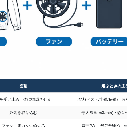
役割
選ぶときの主
を受け止め、体に循環させる
形状(ベスト/半袖/長袖)・
外気を取り込む
最大風量(m3/min)・
ファンに電力を供給する
電圧(V)・持続時間(h)・