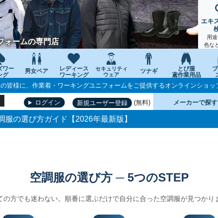
エキ
用途
フォームの専門店
色な
ズワー
レディース
とび服
ブ
セキュリティ
男女ペア
ツナギ
ング
ワーキング
ウェア
鳶作業用品
個人の皆様に、作業着・ワーキングユニフォームをご提供するオンラインショッ
(無料)
メーカーで探す
ログイン
新規ユーザー登録
調服の選び方ガイド【2026年最新版】
空調服の選び方 ─ 5つのSTEP
ての方でも迷わない。順番に選ぶだけで自分に合った空調服が見つかり