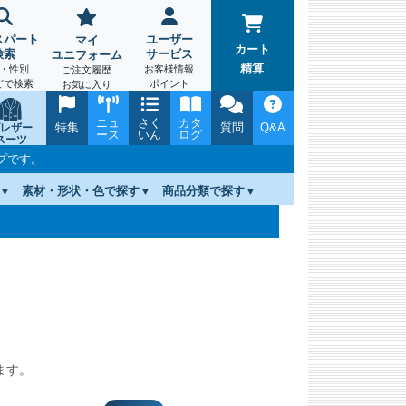
スパート
ユーザー
マイ
カート
検索
サービス
ユニフォーム
精算
・性別
お客様情報
ご注文履歴
どで検索
ポイント
お気に入り
ニュ
さく
カタ
特集
質問
Q&A
レザー
ース
いん
ログ
スーツ
プです。
素材・形状・色で探す
商品分類で探す
ます。