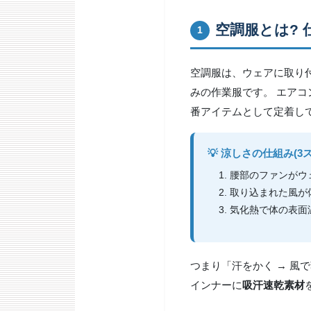
空調服とは?
1
空調服は、ウェアに取り
みの作業服です。 エア
番アイテムとして定着し
💡 涼しさの仕組み(3
腰部のファンがウ
取り込まれた風が
気化熱で体の表面
つまり「汗をかく → 風
インナーに
吸汗速乾素材