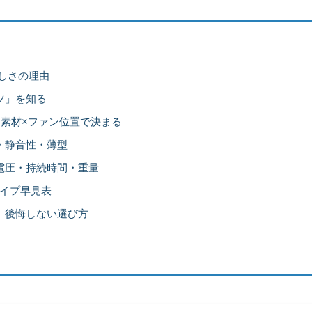
涼しさの理由
ツ」を知る
×素材×ファン位置で決まる
量・静音性・薄型
 電圧・持続時間・重量
イプ早見表
― 後悔しない選び方