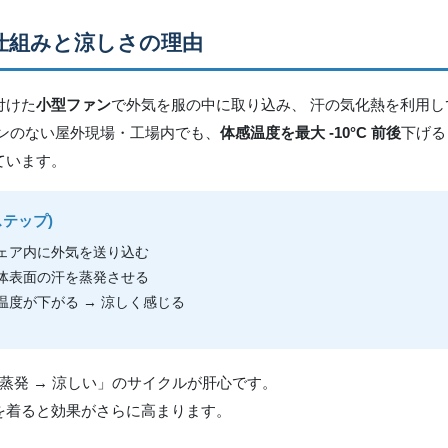
 仕組みと涼しさの理由
付けた
小型ファン
で外気を服の中に取り込み、 汗の気化熱を利用
コンのない屋外現場・工場内でも、
体感温度を最大 -10°C 前後
下げる
ています。
ステップ)
ェア内に外気を送り込む
体表面の汗を蒸発させる
温度が下がる → 涼しく感じる
で蒸発 → 涼しい」のサイクルが肝心です。
を着ると効果がさらに高まります。