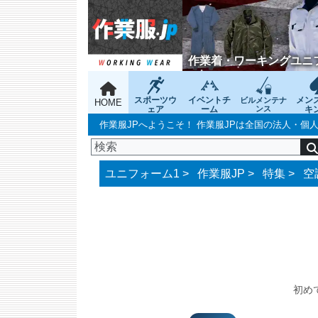
作業着・ワーキングユニ
スポーツウ
イベントチ
メン
ビルメンテナ
HOME
ェア
ーム
ンス
キ
作業服JPへようこそ！ 作業服JPは全国の法人・
ユニフォーム1 >
作業服JP
>
特集
>
空
初め