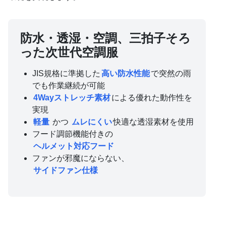
防水・透湿・空調、三拍子そろ
った次世代空調服
JIS規格に準拠した
高い防水性能
で突然の雨
でも作業継続が可能
4Wayストレッチ素材
による優れた動作性を
実現
軽量
かつ
ムレにくい
快適な透湿素材を使用
フード調節機能付きの
ヘルメット対応フード
ファンが邪魔にならない、
サイドファン仕様