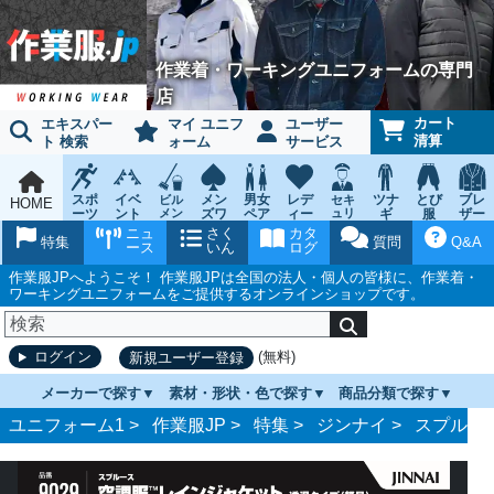
作業着・ワーキングユニフォームの専門
店
カート
エキスパー
マイ ユニフ
ユーザー
清算
ト 検索
ォーム
サービス
スポ
イベ
メン
男女
レデ
ツナ
とび
ブレ
ビル
セキ
HOME
ーツ
ント
メン
ズワ
ペア
ィー
ュリ
ギ
服
ザー
テナ
ティ
ウェ
チー
ーキ
ス
鳶作
スー
ニュ
さく
カタ
ンス
ウェ
特集
質問
Q&A
ア
ム
ング
ワー
業用
ツ
ース
いん
ログ
ア
キン
品
グ
作業服JPへようこそ！ 作業服JPは全国の法人・個人の皆様に、作業着・
ワーキングユニフォームをご提供するオンラインショップです。
(無料)
ログイン
新規ユーザー登録
メーカーで探す
素材・形状・色で探す
商品分類で探す
ユニフォーム1 >
作業服JP
>
特集
>
ジンナイ
>
スプルー