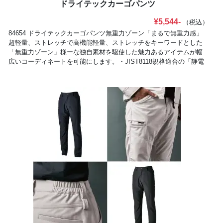
ドライテックカーゴパンツ
¥5,544-
（税込）
84654 ドライテックカーゴパンツ無重力ゾーン「まるで無重力感」
超軽量、ストレッチで高機能軽量、ストレッチをキーワードとした
「無重力ゾーン」様ーな独自素材を駆使した魅力あるアイテムが幅
広いコーディネートを可能にします。・JIST8118規格適合の「静電
気帯電防止作業服」360度反射機能:夜間や暗がりでの視認性を高め
る為、反射パーツ、反射ロゴでどこから見ても反射する仕様になっ
ている。・パンツ脇ゴム仕様・両サイドカーゴポケット(84654)【ド
ライテックトリコ(導電繊維混入)】ポリエステル100％布帛には無い
しなやかな可動域を実現一見、布帛に見える「ドライテックトリ
コ」は、編み(ニット)組織によるしなやかさとソフトな着心地を実現
し、全方位に伸びるストレッチ性が柔軟性を求められるワークシー
ンで活躍します。また、着用による擦れ、当たり、白化のリスクを
軽減。導電繊維を混入させており、静電気をケアします。