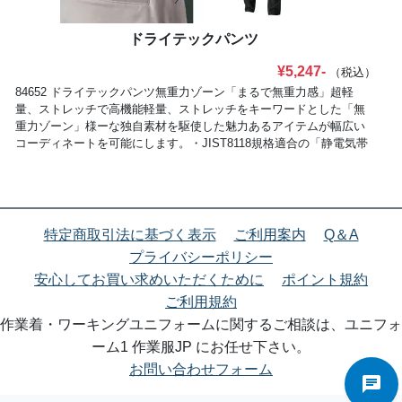
ドライテックパンツ
¥5,247-
（税込）
84652 ドライテックパンツ無重力ゾーン「まるで無重力感」超軽
量、ストレッチで高機能軽量、ストレッチをキーワードとした「無
重力ゾーン」様ーな独自素材を駆使した魅力あるアイテムが幅広い
コーディネートを可能にします。・JIST8118規格適合の「静電気帯
電防止作業服」360度反射機能:夜間や暗がりでの視認性を高める
為、反射パーツ、反射ロゴでどこから見ても反射する仕様になって
いる。・パンツ脇ゴム仕様・玉縁ポケット(84652)【ドライテックト
リコ(導電繊維混入)】ポリエステル100％布帛には無いしなやかな可
動域を実現一見、布帛に見える「ドライテックトリコ」は、編み(ニ
特定商取引法に基づく表示
ご利用案内
Q＆A
ット)組織によるしなやかさとソフトな着心地を実現し、全方位に伸
プライバシーポリシー
びるストレッチ性が柔軟性を求められるワークシーンで活躍しま
安心してお買い求めいただくために
ポイント規約
す。また、着用による擦れ、当たり、白化のリスクを軽減。導電繊
維を混入させており、静電気をケアします。
ご利用規約
作業着・ワーキングユニフォームに関するご相談は、ユニフォ
ーム1 作業服JP にお任せ下さい。
お問い合わせフォーム