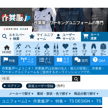
作業着・ワーキングユニフォームの専門
店
カート
エキスパー
マイ ユニフ
ユーザー
清算
ト 検索
ォーム
サービス
スポ
イベ
メン
男女
レデ
ツナ
とび
ブレ
ビル
セキ
HOME
ーツ
ント
メン
ズワ
ペア
ィー
ュリ
ギ
服
ザー
テナ
ティ
ウェ
チー
ーキ
ス
鳶作
スー
ニュ
さく
カタ
ンス
ウェ
特集
質問
Q&A
ア
ム
ング
ワー
業用
ツ
ース
いん
ログ
ア
キン
品
グ
作業服JPへようこそ！ 作業服JPは全国の法人・個人の皆様に、作業着・
ワーキングユニフォームをご提供するオンラインショップです。
(無料)
ログイン
新規ユーザー登録
メーカーで探す
素材・形状・色で探す
商品分類で探す
ユニフォーム1 >
作業服JP
>
特集
>
TS DESIGN
>
TS D