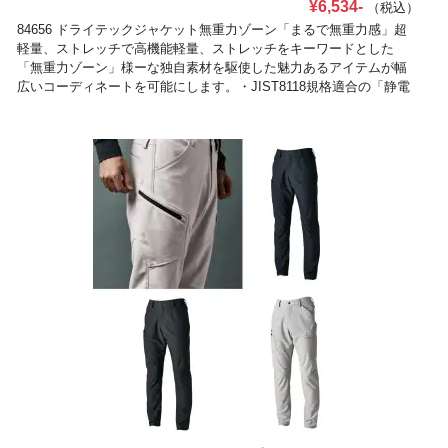
¥6,534-
（税込）
84656 ドライテックジャケット無重力ゾーン「まるで無重力感」超
軽量、ストレッチで高機能軽量、ストレッチをキーワードとした
「無重力ゾーン」様ーな独自素材を駆使した魅力あるアイテムが幅
広いコーディネートを可能にします。・JIST8118規格適合の「静電
気帯電防止作業服」布帛には無いしなやかな可動域を実現:一見、布
帛に見える「ドライテックトリコ」は、編み(ニット)組織によるしな
やかさとソフトな着心地を実現し、全方位に伸びるストレッチ性が
柔軟性を求められるワークシーンで活躍。また、着用による擦れ、
当たり、白化のリスクを軽減する。導電繊維を混入させており、静
電気をケア。両胸ポケット:右胸にファスナーポケット、左胸にはフ
ラップ付きのポケットを採用し、小物等を収納する事が出来る。左
胸のフラップポケットにはネームホルダーループ付き。360度反射機
能:夜間や暗がりでの視認性を高める為、反射パーツ、反射ロゴでど
こから見ても反射する仕様になっている。・パンツ脇ゴム仕様・両
サイドカーゴポケット(84654)・玉縁ポケット(84652)【ドライテック
トリコ(導電繊維混入)】ポリエステル100％布帛には無いしなやかな
可動域を実現一見、布帛に見える「ドライテックトリコ」は、編み
(ニット)組織によるしなやかさとソフトな着心地を実現し、全方位に
伸びるストレッチ性が柔軟性を求められるワークシーンで活躍しま
す。また、着用による擦れ、当たり、白化のリスクを軽減。導電繊
維を混入させており、静電気をケアします。