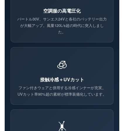
空調服の高電圧化
バートル30V、サンエス24Vと各社のバッテリー出力
が大幅アップ。風量120L/s超の時代に突入しまし
た。
🧊
接触冷感＋UVカット
ファン付きウェアと併用する冷感インナーが充実。
UVカット率90%超の素材が標準装備化しています。
🤸