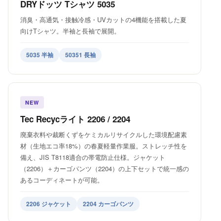
DRYドッツ Tシャツ 5035
消臭・高通気・接触冷感・UVカットの4機能を搭載した夏
向けTシャツ。半袖と長袖で展開。
5035 半袖
50351 長袖
NEW
Tec Recycライト 2206 / 2204
廃棄衣料や裁断くずをケミカルリサイクルした環境配慮素
材（生地エコ率18%）の春夏軽量作業服。ストレッチ性を
備え、JIS T8118適合の帯電防止仕様。ジャケット
（2206）＋カーゴパンツ（2204）の上下セットで統一感の
あるコーディネートが可能。
2206 ジャケット
2204 カーゴパンツ