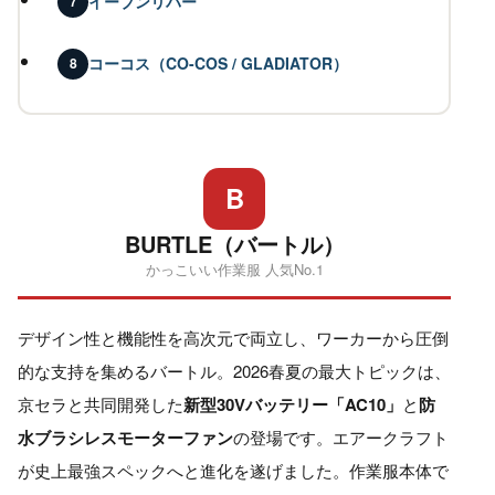
イーブンリバー
7
コーコス（CO-COS / GLADIATOR）
8
B
BURTLE（バートル）
かっこいい作業服 人気No.1
デザイン性と機能性を高次元で両立し、ワーカーから圧倒
的な支持を集めるバートル。2026春夏の最大トピックは、
京セラと共同開発した
新型30Vバッテリー「AC10」
と
防
水ブラシレスモーターファン
の登場です。エアークラフト
が史上最強スペックへと進化を遂げました。作業服本体で