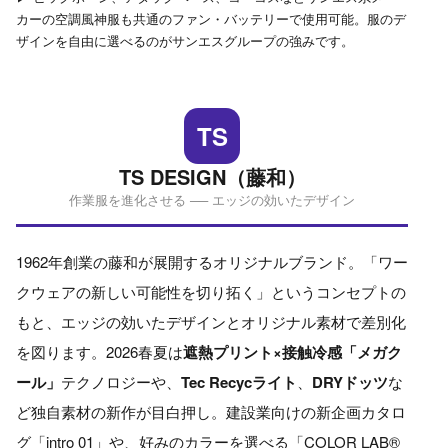
カーの空調風神服も共通のファン・バッテリーで使用可能。服のデ
ザインを自由に選べるのがサンエスグループの強みです。
TS
TS DESIGN（藤和）
作業服を進化させる ── エッジの効いたデザイン
1962年創業の藤和が展開するオリジナルブランド。「ワー
クウェアの新しい可能性を切り拓く」というコンセプトの
もと、エッジの効いたデザインとオリジナル素材で差別化
を図ります。2026春夏は
遮熱プリント×接触冷感「メガク
ール」
テクノロジーや、
Tec Recycライト
、
DRYドッツ
な
ど独自素材の新作が目白押し。建設業向けの新企画カタロ
グ「intro 01」や、好みのカラーを選べる「COLOR LAB®