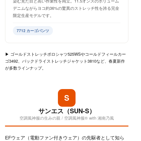
染む見た目と高い作業性を両立。11.5オンスのボリューム
デニムながらヨコ約36%の驚異のストレッチ性を誇る完全
限定生産モデルです。
7712 カーゴパンツ
▶ ゴールドストレッチポロシャツ525WSやコールドフィールカー
ゴ3492、バックドライストレッチジャケット3810など、春夏新作
が多数ラインナップ。
S
サンエス（SUN-S）
空調風神服の生みの親 / 空調風神服® with 湘南乃風
EFウェア（電動ファン付きウェア）の先駆者として知ら