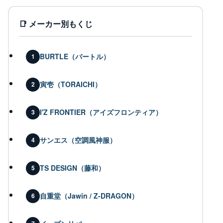
📑 メーカー別もくじ
BURTLE（バートル）
1
寅壱（TORAICHI）
2
I'Z FRONTIER（アイズフロンティア）
3
サンエス（空調風神服）
4
TS DESIGN（藤和）
5
自重堂（Jawin / Z-DRAGON）
6