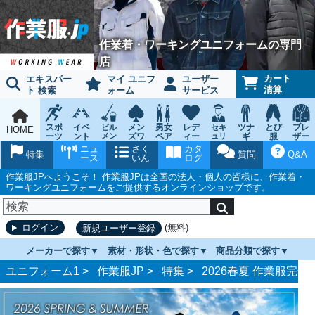
作業着・ワーキングユニフォームの専門
店
カート
エキスパー
マイ ユニフ
ユーザー
清算
ト 検索
ォーム
サービス
スポ
イベ
メン
男女
レデ
ツナ
とび
ブレ
ビル
セキ
HOME
ーツ
ント
メン
ズワ
ペア
ィー
ュリ
ギ
服
ザー
テナ
ティ
ウェ
チー
ーキ
ス
鳶作
スー
ニュ
さく
カタ
ンス
ウェ
特集
質問
Q&A
ア
ム
ング
ワー
業用
ツ
ース
いん
ログ
ア
キン
品
グ
作業服JPへようこそ！ 作業服JPは全国の法人・個人の皆様に、作業着・
ワーキングユニフォームをご提供するオンラインショップです。
(無料)
ログイン
新規ユーザー登録
メーカーで探す
素材・形状・色で探す
商品分類で探す
ユニフォーム1 >
作業服JP
>
特集
>
2026春夏 作業服完